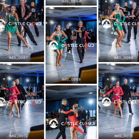
IMG_0064
IMG_0067
IMG_0068
IMG_0069
IMG_0072
IMG_0073