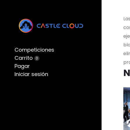
Las
cor
ej
bla
Competiciones
el
Carrito
0
pr
Pagar
N
Iniciar sesión