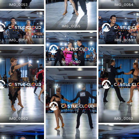
IMG_0053
IMG_0054
IMG_0055
IMG_0058
IMG_0059
IMG_0060
IMG_0062
IMG_0063