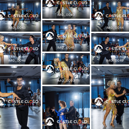
IMG_0040
IMG_0043
IMG_0044
IMG_0045
IMG_0048
IMG_0049
IMG_0050