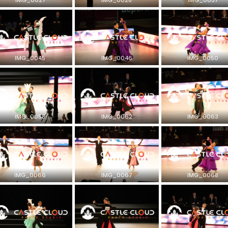
IMG_0045
IMG_0046
IMG_0050
IMG_0058
IMG_0062
IMG_0063
IMG_0066
IMG_0067
IMG_0068