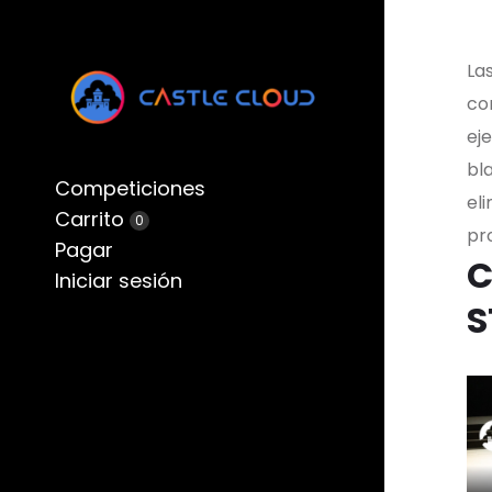
Las
cor
ej
bla
Competiciones
el
Carrito
0
pr
Pagar
C
Iniciar sesión
S