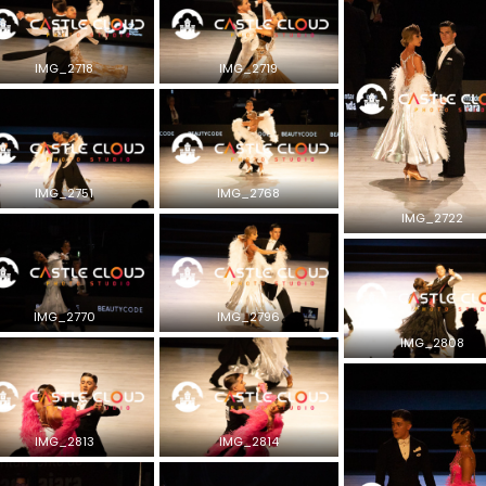
IMG_2718
IMG_2719
IMG_2751
IMG_2768
IMG_2722
IMG_2770
IMG_2796
IMG_2808
IMG_2813
IMG_2814