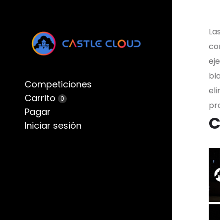
Las
cor
ej
bla
Competiciones
el
Carrito
0
pr
Pagar
C
Iniciar sesión