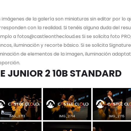
 imágenes de la galería son miniaturas sin editar por lo q
responden con la realidad. Si tenéis alguna duda del resul
emplo a fotos@castleonthecloud.es Si se solicita foto PRO
ncos, iluminación y recorte básico. Si se solicita Signature
iminación de elementos de la imagen, iluminación adapta
oporción.
E JUNIOR 2 10B STANDARD
IMG_2713
IMG_2714
IMG_2715