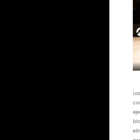
Las
cor
ej
bla
el