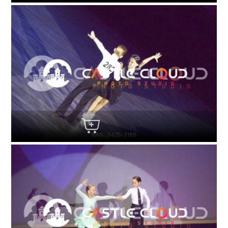
IMG_2475-3186