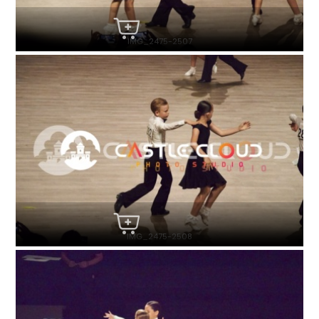
IMG_2475-2507
IMG_2475-2508