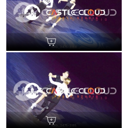
IMG_2475-3184
IMG_2475-3185