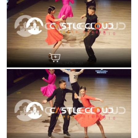
IMG_2475-2501