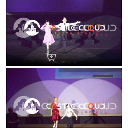
IMG_2475-3194