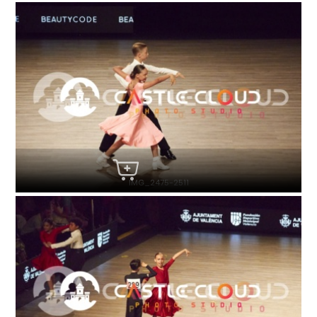
IMG_2475-2511