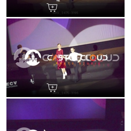
IMG_2475-3195
IMG_2475-3196