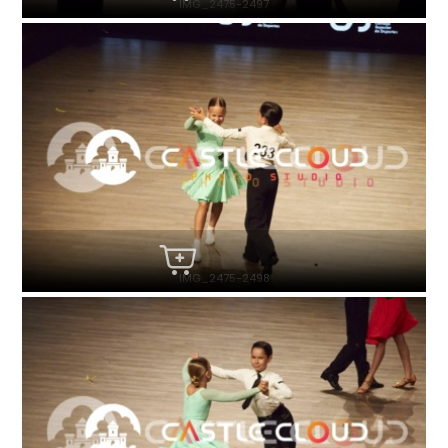
IMG_2475-2497
IMG_2475-2498