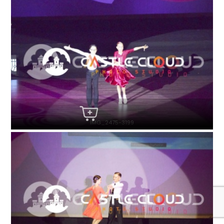
IMG_2475-3199