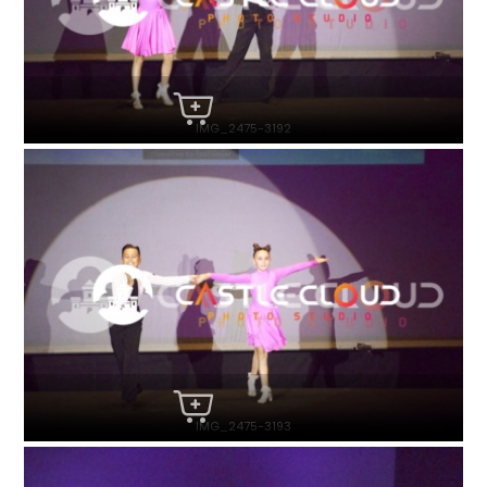
IMG_2475-3192
IMG_2475-3193